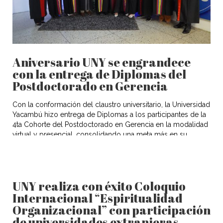
Aniversario UNY se engrandece
con la entrega de Diplomas del
Postdoctorado en Gerencia
Con la conformación del claustro universitario, la Universidad
Yacambú hizo entrega de Diplomas a los participantes de la
4ta Cohorte del Postdoctorado en Gerencia en la modalidad
virtual y presencial, consolidando una meta más en su
formación académica, y engrandeciendo las actividades
aniversarias. El acto se dio inicio con las palabras del Dr. Juan
Pedro […]
UNY realiza con éxito Coloquio
Internacional “Espiritualidad
Organizacional” con participación
de universidades extranjeras