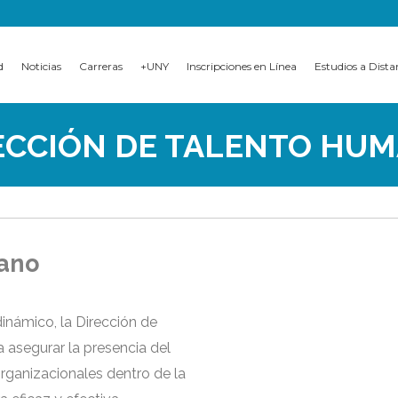
d
Noticias
Carreras
+UNY
Inscripciones en Línea
Estudios a Dista
ECCIÓN DE TALENTO HU
mano
inámico, la Dirección de
asegurar la presencia del
rganizacionales dentro de la