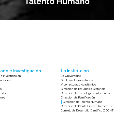
Talento Humano
.
ado e Investigación
La Institución
 e Investigación
La Universidad
zaciones
Símbolos Universitarios
Vicerrectorado Académico
s
Dirección de Estudios a Distancia
rado
Dirección de Tecnología e Información
ones
Dirección de Planificación
Dirección de Talento Humano
Dirección de Planta Física e Infraestruc
Consejo de Desarrollo Científico (CDCHT