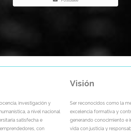
Visión
ocencia, investigación y
Ser reconocidos como la mej
 humanística, a nivel nacional
excelencia formativa y cont
sitaria satisfecha e
generando conocimiento e in
s, emprendedores, con
vida con justicia y responsab