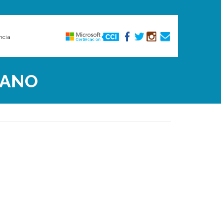
ncia
MANO