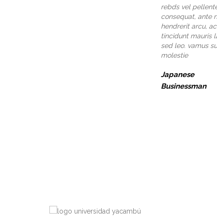
rebds vel pellen
consequat, ante n
hendrerit arcu, ac
tincidunt mauris 
sed leo. vamus su
molestie
Japanese
Businessman