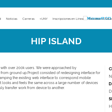
d
Noticias
Carreras
+UNY
Inscripciones en Línea
Estudios a Dista
HIP ISLAND
 with over 200k users. We were approached by
C
 from ground up.
Project consisted of redesigning interface for
N
evamping the existing web interface to correspond mobile
hat looks and feels the same across a large number of devices
D
ly transfer work from device to another.
D
S
H