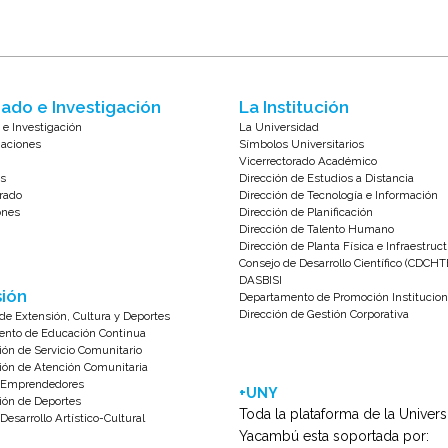
ado e Investigación
La Institución
 e Investigación
La Universidad
zaciones
Símbolos Universitarios
Vicerrectorado Académico
s
Dirección de Estudios a Distancia
rado
Dirección de Tecnología e Información
ones
Dirección de Planificación
Dirección de Talento Humano
Dirección de Planta Física e Infraestruc
Consejo de Desarrollo Científico (CDCHT
DASBISI
ión
Departamento de Promoción Institucion
Dirección de Gestión Corporativa
de Extensión, Cultura y Deportes
nto de Educación Continua
ión de Servicio Comunitario
ión de Atención Comunitaria
e Emprendedores
+UNY
ión de Deportes
Toda la plataforma de la Univer
Desarrollo Artístico-Cultural
Yacambú esta soportada por: