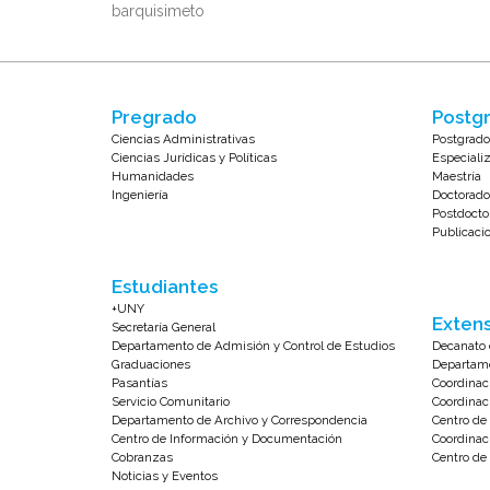
Pregrado
Postgr
Ciencias Administrativas
Postgrado
Ciencias Jurídicas y Políticas
Especiali
Humanidades
Maestría
Ingeniería
Doctorado
Postdocto
Publicaci
Estudiantes
+UNY
Extens
Secretaría General
Departamento de Admisión y Control de Estudios
Decanato 
Graduaciones
Departame
Pasantías
Coordinac
Servicio Comunitario
Coordinac
Departamento de Archivo y Correspondencia
Centro d
Centro de Información y Documentación
Coordinac
Cobranzas
Centro de 
Noticias y Eventos