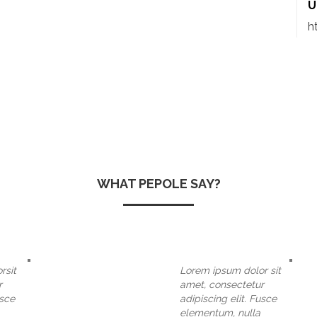
U
h
WHAT PEPOLE SAY?
rsit
Lorem ipsum dolor sit
r
amet, consectetur
usce
adipiscing elit. Fusce
elementum, nulla