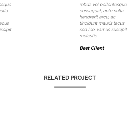
tesque
rebds vel pellentesque
ulla
consequat, ante nulla
hendrerit arcu, ac
lacus
tincidunt mauris lacus
scipit
sed leo. vamus suscipit
molestie
Best Client
RELATED PROJECT