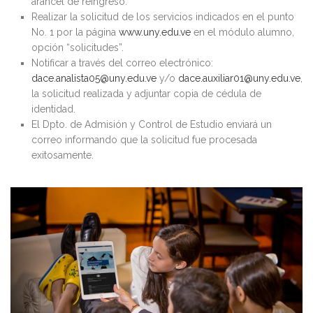
arancel de reingreso.
Realizar la solicitud de los servicios indicados en el punto
No. 1 por la página
www.uny.edu.ve
en el módulo alumno,
opción “solicitudes”.
Notificar a través del correo electrónico:
dace.analista05@uny.edu.ve
y/o
dace.auxiliar01@uny.edu.ve
,
la solicitud realizada y adjuntar copia de cédula de
identidad.
El Dpto. de Admisión y Control de Estudio enviará un
correo informando que la solicitud fue procesada
exitosamente.