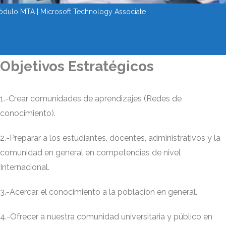
dulo MTA | Microsoft Technology Associate
LEER MÁS
Objetivos Estratégicos
1.-Crear comunidades de aprendizajes (Redes de
conocimiento).
2.-Preparar a los estudiantes, docentes, administrativos y la
comunidad en general en competencias de nivel
Internacional.
3.-Acercar el conocimiento a la población en general.
4.-Ofrecer a nuestra comunidad universitaria y público en