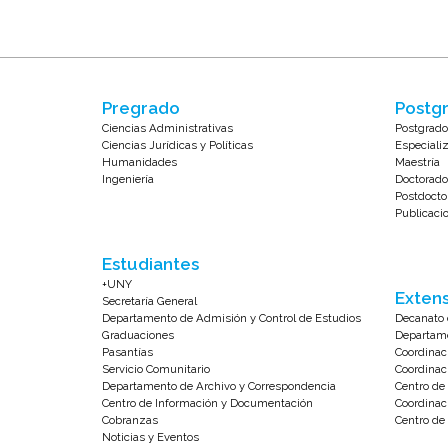
Pregrado
Postgr
Ciencias Administrativas
Postgrado
Ciencias Jurídicas y Políticas
Especiali
Humanidades
Maestría
Ingeniería
Doctorado
Postdocto
Publicaci
Estudiantes
+UNY
Extens
Secretaría General
Departamento de Admisión y Control de Estudios
Decanato 
Graduaciones
Departame
Pasantías
Coordinac
Servicio Comunitario
Coordinac
Departamento de Archivo y Correspondencia
Centro d
Centro de Información y Documentación
Coordinac
Cobranzas
Centro de 
Noticias y Eventos