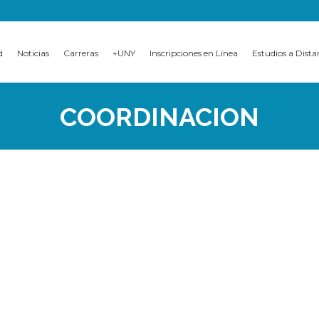
d
Noticias
Carreras
+UNY
Inscripciones en Línea
Estudios a Dista
COORDINACION