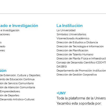
ado e Investigación
La Institución
 e Investigación
La Universidad
zaciones
Símbolos Universitarios
Vicerrectorado Académico
s
Dirección de Estudios a Distancia
rado
Dirección de Tecnología e Información
ones
Dirección de Planificación
Dirección de Talento Humano
Dirección de Planta Física e Infraestruc
Consejo de Desarrollo Científico (CDCHT
DASBISI
ión
Departamento de Promoción Institucion
Dirección de Gestión Corporativa
de Extensión, Cultura y Deportes
nto de Educación Continua
ión de Servicio Comunitario
ión de Atención Comunitaria
e Emprendedores
+UNY
ión de Deportes
Toda la plataforma de la Univer
Desarrollo Artístico-Cultural
Yacambú esta soportada por: