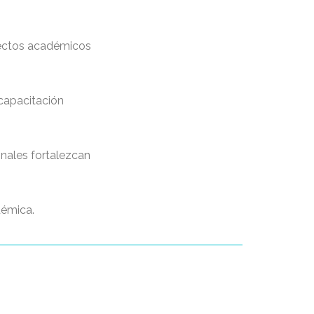
yectos académicos
 capacitación
onales fortalezcan
démica.