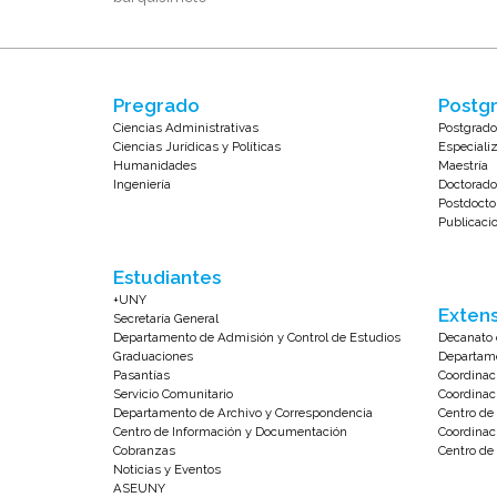
Pregrado
Postgr
Ciencias Administrativas
Postgrado
Ciencias Jurídicas y Políticas
Especiali
Humanidades
Maestría
Ingeniería
Doctorado
Postdocto
Publicaci
Estudiantes
+UNY
Extens
Secretaría General
Departamento de Admisión y Control de Estudios
Decanato 
Graduaciones
Departame
Pasantías
Coordinac
Servicio Comunitario
Coordinac
Departamento de Archivo y Correspondencia
Centro d
Centro de Información y Documentación
Coordinac
Cobranzas
Centro de 
Noticias y Eventos
ASEUNY