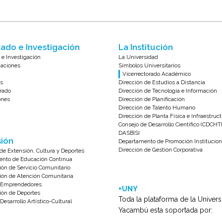
ado e Investigación
La Institución
 e Investigación
La Universidad
zaciones
Símbolos Universitarios
Vicerrectorado Académico
s
Dirección de Estudios a Distancia
rado
Dirección de Tecnología e Información
ones
Dirección de Planificación
Dirección de Talento Humano
Dirección de Planta Física e Infraestruc
Consejo de Desarrollo Científico (CDCHT
DASBISI
ión
Departamento de Promoción Institucion
Dirección de Gestión Corporativa
de Extensión, Cultura y Deportes
nto de Educación Continua
ión de Servicio Comunitario
ión de Atención Comunitaria
e Emprendedores
+UNY
ión de Deportes
Toda la plataforma de la Univer
Desarrollo Artístico-Cultural
Yacambú esta soportada por: