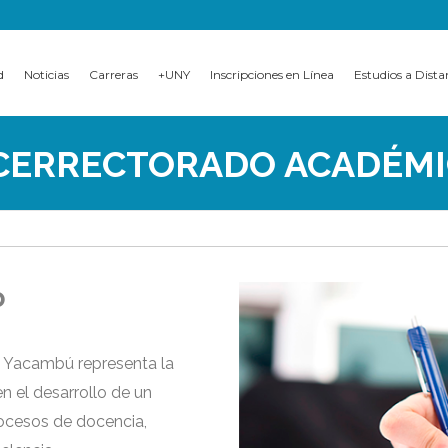
d
Noticias
Carreras
+UNY
Inscripciones en Línea
Estudios a Dista
CERRECTORADO ACADÉM
o
d Yacambú representa la
 el desarrollo de un
rocesos de docencia,