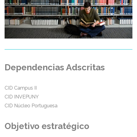
Dependencias Adscritas
CID Campus II
CID INVEPUNY
CID Núcleo Portuguesa
Objetivo estratégico