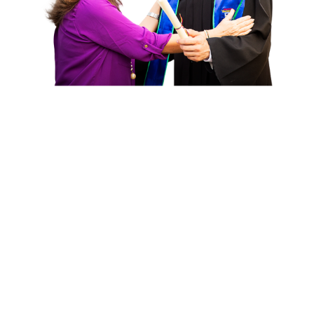
Gradúate en grande con
Universidad Yacambú
El grado académico es igual a estudios