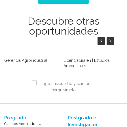
Descubre otras
oportunidades
Gerencia Agroindustrial
Licenciatura en | Estudios
In
Ambientales
C
LEER MÁS
LEER MÁS
Pregrado
Postgrado e
Ciencias Administrativas
Investigación