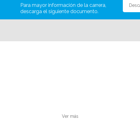
Para mayor información de la carrera,
Desc
descarga el siguiente documento.
Horarios
Revisa los horarios de las cátedras para
esta carrera, en la modalidad que desees.
Ver más