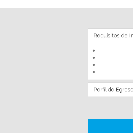
Requisitos de I
●
●
●
●
Perfil de Egres