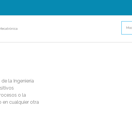
Mod
Mecatrónica
de la Ingeniería
sitivos
rocesos o la
 en cualquier otra