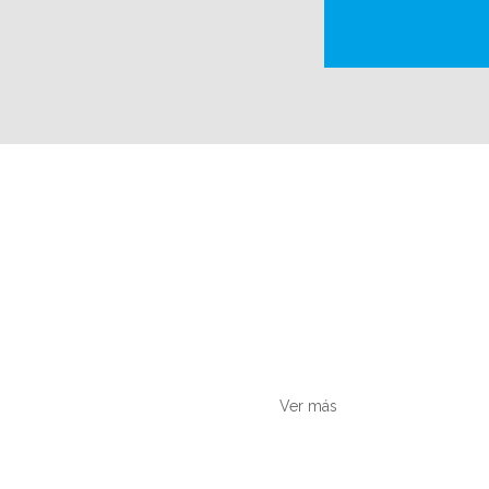
Inversión
Conoce sobre la inversión económica
que te ofrecemos para esta carrera.
Ver más