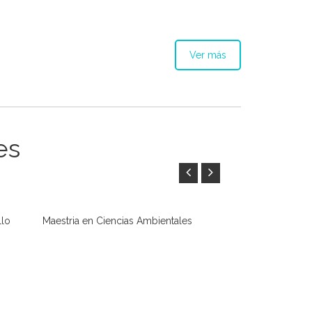
Ver más
es
llo
Maestria en Ciencias Ambientales
Maestría en Ed
LEER MÁS
LEER MÁS