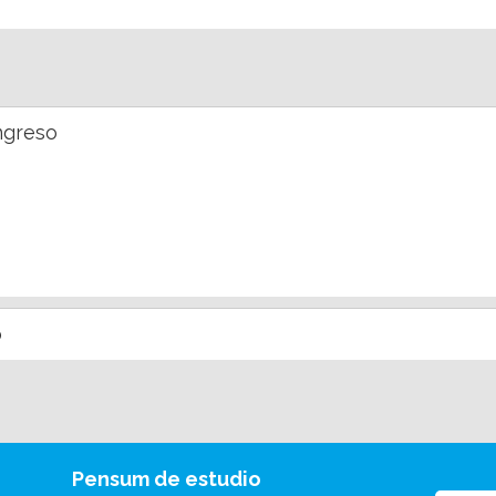
ngreso
o
Pensum de estudio