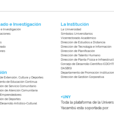
ado e Investigación
La Institución
 e Investigación
La Universidad
zaciones
Símbolos Universitarios
Vicerrectorado Académico
s
Dirección de Estudios a Distancia
rado
Dirección de Tecnología e Información
ones
Dirección de Planificación
Dirección de Talento Humano
Dirección de Planta Física e Infraestruc
Consejo de Desarrollo Científico (CDCHT
DASBISI
ión
Departamento de Promoción Institucion
Dirección de Gestión Corporativa
de Extensión, Cultura y Deportes
nto de Educación Continua
ión de Servicio Comunitario
ión de Atención Comunitaria
e Emprendedores
+UNY
ión de Deportes
Toda la plataforma de la Univer
Desarrollo Artístico-Cultural
Yacambú esta soportada por: