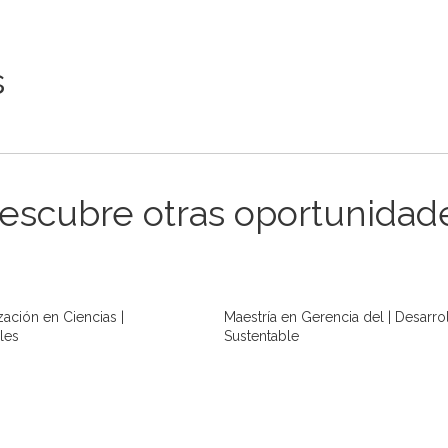
s
escubre otras oportunidad
zación en Ciencias |
Maestría en Gerencia del | Desarro
les
Sustentable
ÁS
LEER MÁS