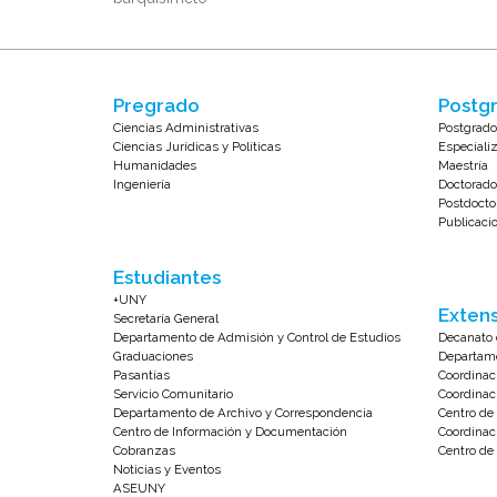
Pregrado
Postgr
Ciencias Administrativas
Postgrado
Ciencias Jurídicas y Políticas
Especiali
Humanidades
Maestría
Ingeniería
Doctorado
Postdocto
Publicaci
Estudiantes
+UNY
Extens
Secretaría General
Departamento de Admisión y Control de Estudios
Decanato 
Graduaciones
Departame
Pasantías
Coordinac
Servicio Comunitario
Coordinac
Departamento de Archivo y Correspondencia
Centro d
Centro de Información y Documentación
Coordinac
Cobranzas
Centro de 
Noticias y Eventos
ASEUNY