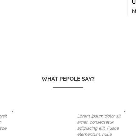
U
h
WHAT PEPOLE SAY?
rsit
Lorem ipsum dolor sit
r
amet, consectetur
usce
adipiscing elit. Fusce
elementum, nulla