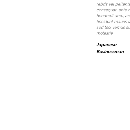
rebds vel pellen
consequat, ante n
hendrerit arcu, ac
tincidunt mauris 
sed leo. vamus su
molestie
Japanese
Businessman