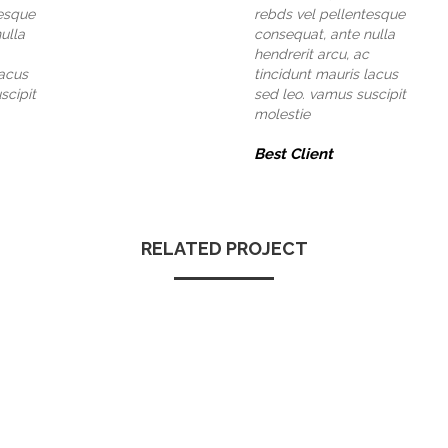
tesque
rebds vel pellentesque
ulla
consequat, ante nulla
hendrerit arcu, ac
lacus
tincidunt mauris lacus
scipit
sed leo. vamus suscipit
molestie
Best Client
RELATED PROJECT