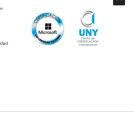
al
sidad