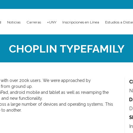
d
Noticias
Carreras
+UNY
Inscripciones en Línea
Estudios a Dista
CHOPLIN TYPEFAMILY
 with over 200k users. We were approached by
C
 from ground up.
N
, iPad, android mobile and tablet as well as revamping the
and new functionality.
D
cross a large number of devices and operating systems. This
D
 to another.
S
I