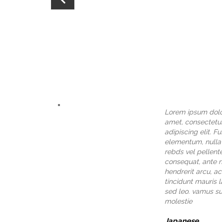
Lorem ipsum dolo
amet, consectetu
adipiscing elit. F
elementum, nulla
rebds vel pellen
consequat, ante n
hendrerit arcu, ac
tincidunt mauris 
sed leo. vamus su
molestie
Japanese