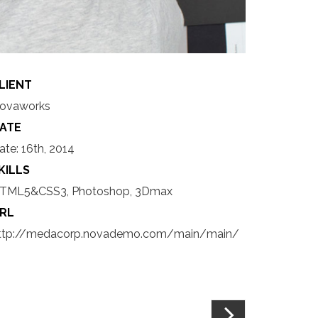
LIENT
ovaworks
ATE
ate:
16th, 2014
KILLS
TML5&CSS3, Photoshop, 3Dmax
RL
ttp://medacorp.novademo.com/main/main/