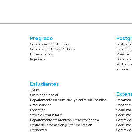
Pregrado
Postgr
Ciencias Administrativas
Postgrado
Ciencias Jurídicas y Políticas
Especiali
Humanidades
Maestría
Ingeniería
Doctorado
Postdocto
Publicaci
Estudiantes
+UNY
Extens
Secretaría General
Departamento de Admisión y Control de Estudios
Decanato 
Graduaciones
Departame
Pasantías
Coordinac
Servicio Comunitario
Coordinac
Departamento de Archivo y Correspondencia
Centro d
Centro de Información y Documentación
Coordinac
Cobranzas
Centro de 