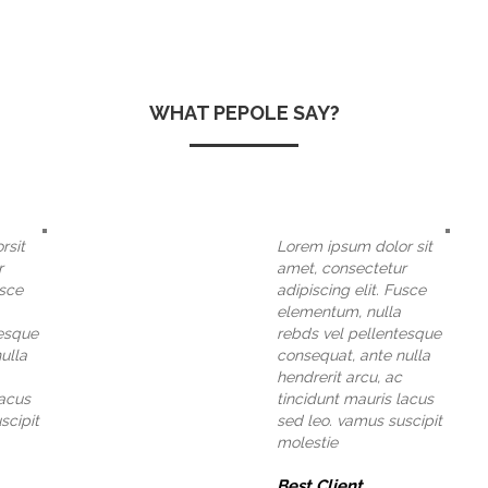
WHAT PEPOLE SAY?
rsit
Lorem ipsum dolor sit
r
amet, consectetur
usce
adipiscing elit. Fusce
elementum, nulla
tesque
rebds vel pellentesque
ulla
consequat, ante nulla
hendrerit arcu, ac
lacus
tincidunt mauris lacus
scipit
sed leo. vamus suscipit
molestie
Best Client