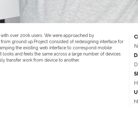
 with over 200k users. We were approached by
C
 from ground up.
Project consisted of redesigning interface for
N
evamping the existing web interface to correspond mobile
hat looks and feels the same across a large number of devices
D
ly transfer work from device to another.
D
S
H
U
h