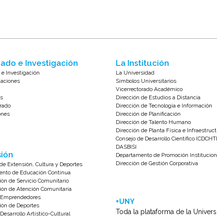
ado e Investigación
La Institución
 e Investigación
La Universidad
zaciones
Símbolos Universitarios
Vicerrectorado Académico
s
Dirección de Estudios a Distancia
rado
Dirección de Tecnología e Información
ones
Dirección de Planificación
Dirección de Talento Humano
Dirección de Planta Física e Infraestruc
Consejo de Desarrollo Científico (CDCHT
DASBISI
ión
Departamento de Promoción Institucion
Dirección de Gestión Corporativa
de Extensión, Cultura y Deportes
nto de Educación Continua
ión de Servicio Comunitario
ión de Atención Comunitaria
e Emprendedores
+UNY
ión de Deportes
Toda la plataforma de la Univer
Desarrollo Artístico-Cultural