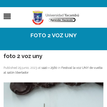
FOTO 2 VOZ UNY
foto 2 voz uny
Published
29 junio, 2023
at
1440 × 2560
in
Festival la voz UNY de vuelta
al salón libertador