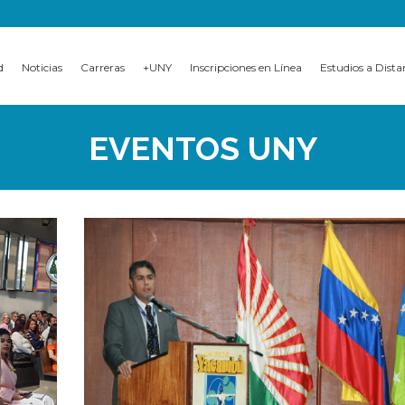
d
Noticias
Carreras
+UNY
Inscripciones en Línea
Estudios a Dista
EVENTOS UNY