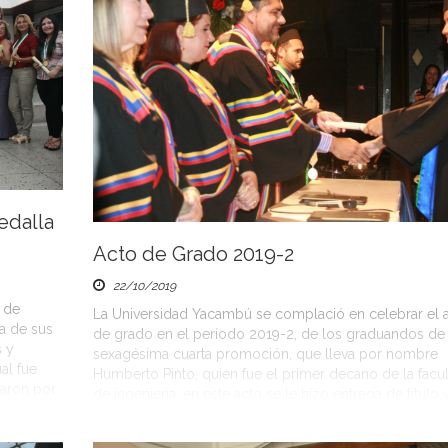
edalla
Acto de Grado 2019-2
22/10/2019
 de
La Universidad Yacambú se complació en celebrar el 
ia de sus
de grado en el período 2019-2, de los graduandos de 
s y
sexagésima cuarta promoción, que lleva por nombre
al fue
Humberto Pinto, quien fue el primer decano de la facu
taron por
de ingeniería, en este acto se le hizo entrega de título 
medalla a los estudiantes pertenecientes a […]