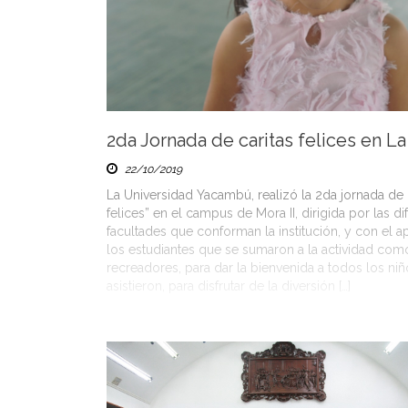
2da Jornada de caritas felices en L
22/10/2019
La Universidad Yacambú, realizó la 2da jornada de 
felices” en el campus de Mora II, dirigida por las di
facultades que conforman la institución, y con el 
los estudiantes que se sumaron a la actividad com
recreadores, para dar la bienvenida a todos los ni
asistieron, para disfrutar de la diversión […]