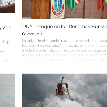
UNY enfoque en los Derechos Huma
 grado
22/10/2019
La Universidad Yacambú realizó una actividad centrada
cción por
los “derechos Humanos”, que se desarrolló en el saló
s
libertador de la institución, estuvo dirigida por alguno
bén
los abogados que conforman el foro penal como: Dav
Alvarado, Leopoldo López y Luz Febrez. El propósito
 la misa
hacer entender a la comunidad universitaria que deben
. Diversas
respetar […]