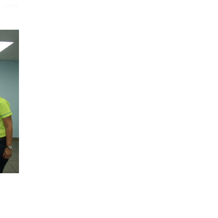
 crear
o