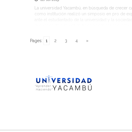
La universidad Yacambú, en búsqueda de crecer c
como institución realizó un simposio en pro de e
ante el estudiantado de la universidad y la socieda
que respecta a la justicia transicional, así como ta
tome cierta preventiva ante los próximos cambios e
y de igual forma poder reestructurar […]
Pages:
1
2
3
4
»