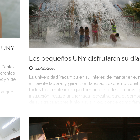
a UNY
Los pequeños UNY disfrutaron su día
“Caritas
22/10/2019
ferentes
La universidad Yacambú en su interés de mantener el 
apoyo de
ambiente laboral y garantizar la estabilidad emocional
o
todos los empleados que forman parte de esta prestig
ños que
institución, realizó una jornada recreativa para el compa
de sus trabajadores junto a sus hijos, donde como fami
Uny, compartieron alegrías y diversiones. La actividad 
llevó a […]