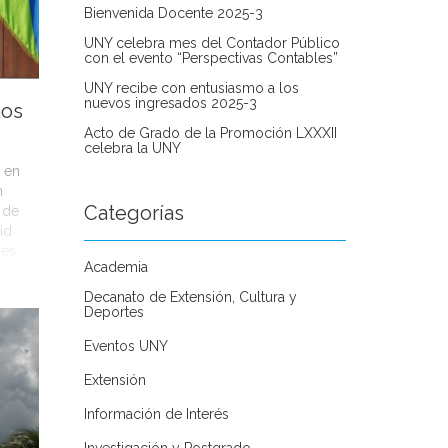
Bienvenida Docente 2025-3
UNY celebra mes del Contador Público
con el evento “Perspectivas Contables”
UNY recibe con entusiasmo a los
nuevos ingresados 2025-3
nos
Acto de Grado de la Promoción LXXXII
celebra la UNY
 en
n
Categorías
s de
id
 es
Academia
 dar a
Decanato de Extensión, Cultura y
Deportes
Eventos UNY
Extensión
Información de Interés