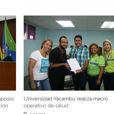
e
de nuestra casa de estudios, que dieron su aporte para
egresados
un ameno compartir de conocimientos. La actividad di
,
inicio con […]
posgrado,
strías en
mposio
Universidad Yacambú realiza macro
ción
operativo de salud
22/10/2019