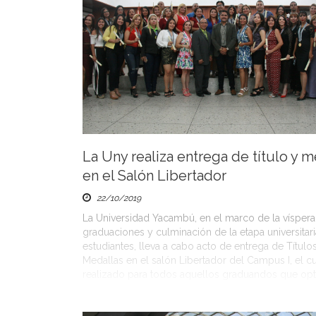
La Uny realiza entrega de título y m
en el Salón Libertador
22/10/2019
La Universidad Yacambú, en el marco de la víspera
graduaciones y culminación de la etapa universitar
estudiantes, lleva a cabo acto de entrega de Título
Medallas en el salón Libertador del Campus I, el cu
realizado para todos aquellos graduandos que op
la obtención de su título universitario a […]