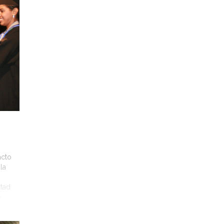
acto
la
ltad
y