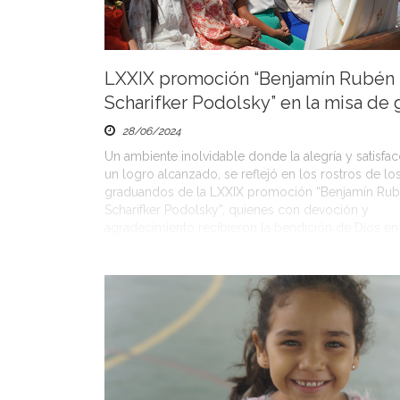
LXXIX promoción “Benjamín Rubén
Scharifker Podolsky” en la misa de
28/06/2024
Un ambiente inolvidable donde la alegría y satisfa
un logro alcanzado, se reflejó en los rostros de lo
graduandos de la LXXIX promoción “Benjamín Ru
Scharifker Podolsky”, quienes con devoción y
agradecimiento recibieron la bendición de Dios en
de grado celebrada en la catedral de Barquisimeto
emociones fueron compartidas por los […]