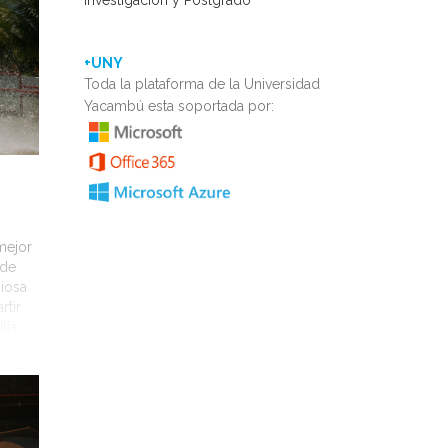
Investigación y Postgrado
+UNY
Toda la plataforma de la Universidad
Yacambú esta soportada por:
mejor
 de
iosa
rtir
lia
se