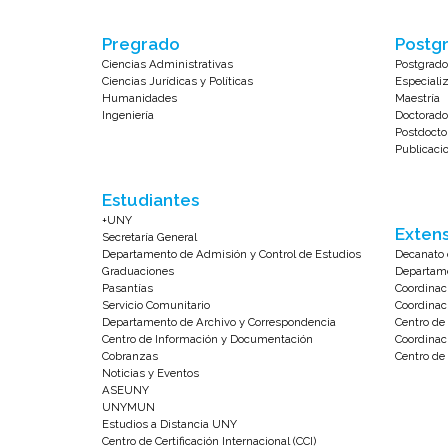
Pregrado
Postgr
Ciencias Administrativas
Postgrado
Ciencias Jurídicas y Políticas
Especiali
Humanidades
Maestría
Ingeniería
Doctorado
Postdocto
Publicaci
Estudiantes
+UNY
Extens
Secretaría General
Departamento de Admisión y Control de Estudios
Decanato 
Graduaciones
Departame
Pasantías
Coordinac
Servicio Comunitario
Coordinac
Departamento de Archivo y Correspondencia
Centro d
Centro de Información y Documentación
Coordinac
Cobranzas
Centro de 
Noticias y Eventos
ASEUNY
UNYMUN
Estudios a Distancia UNY
Centro de Certificación Internacional (CCI)