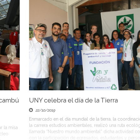
Yacambú
UNY celebra el día de la Tierra
22/10/2019
Enmarcado en el día mundial de la tierra, la coordinac
la carrera estudios ambientales, realizó una ruta ecológ
r la misa
llamada “Nuestro mundo ambiental” dicha actividad c
cleo
con la participación de egresados, estudiantes y perso