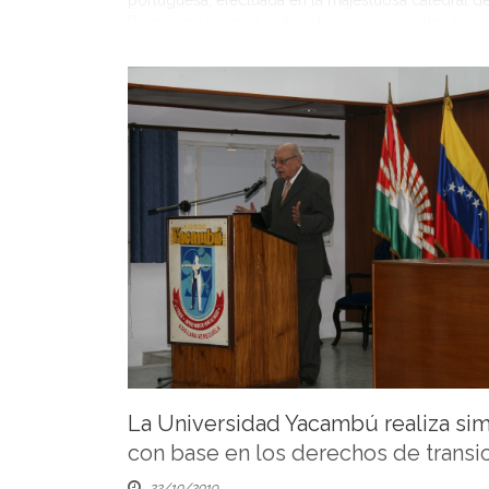
portuguesa, efectuada en la majestuosa catedral d
Barquisimeto, en donde estuvieron presentes los 
que corresponden a las carreras como: psicología
comunicación social, derecho, así como también 
que comprende diferentes especializaciones y mae
la […]
La Universidad Yacambú realiza si
con base en los derechos de transi
22/10/2019