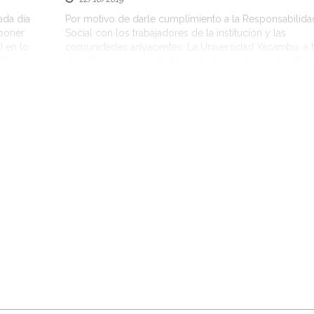
ada día
Por motivo de darle cumplimiento a la Responsabilida
xponer
Social con los trabajadores de la institución y las
d en lo
comunidades adyacentes. La Universidad Yacambu, a t
mbién se
de la Coordinación de Atención Comunitaria adscrita a
n el país
Decanato de Extensión Cultura y Deportes, realizó un
operativo de salud, evento que fue llevado a cabo en l
instalaciones del Campus […]