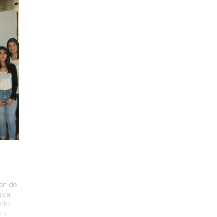
ión de
ica,
ontó
nal