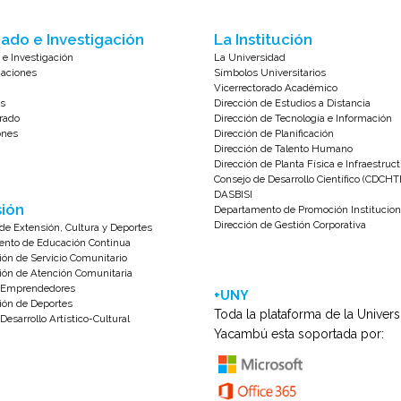
ado e Investigación
La Institución
 e Investigación
La Universidad
zaciones
Símbolos Universitarios
Vicerrectorado Académico
s
Dirección de Estudios a Distancia
rado
Dirección de Tecnología e Información
ones
Dirección de Planificación
Dirección de Talento Humano
Dirección de Planta Física e Infraestruc
Consejo de Desarrollo Científico (CDCHT
DASBISI
ión
Departamento de Promoción Institucion
Dirección de Gestión Corporativa
de Extensión, Cultura y Deportes
nto de Educación Continua
ión de Servicio Comunitario
ión de Atención Comunitaria
e Emprendedores
+UNY
ión de Deportes
Toda la plataforma de la Univer
Desarrollo Artístico-Cultural
Yacambú esta soportada por: