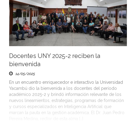
Docentes UNY 2025-2 reciben la
bienvenida
14/05/2025
En un encuentro enriquecedor e interactivo la Universidad
Yacambú dio la bienvenida a los docentes del período
académico 2025-2 y brindó información relevante de los
nuevos lineamientos, estrategias, programas de formación
y cursos especializados en Inteligencia Artificial que
marcan la pauta en la gestión académica. El Dr. Juan Pedro
Pereira Medina, rector de esta alma […]