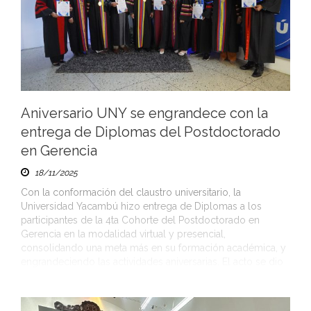
Aniversario UNY se engrandece con la
entrega de Diplomas del Postdoctorado
en Gerencia
18/11/2025
Con la conformación del claustro universitario, la
Universidad Yacambú hizo entrega de Diplomas a los
participantes de la 4ta Cohorte del Postdoctorado en
Gerencia en la modalidad virtual y presencial,
consolidando una meta más en su formación académica, y
engrandeciendo las actividades aniversarias. El acto se dio
inicio con las palabras del Dr. Juan Pedro […]