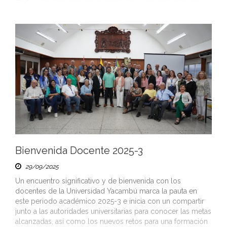
Postgrado, realizó con éxito el Coloquio Internacional
“Espiritualidad Organizacional: Perspectivas para una
Gerencia Sostenible en el Horizonte del ODS 4”, con la
participación de destacadas universidades extranjeras y la
asistencia de la comunidad universitaria. El encuentro contó
con las intervenciones a través de la plataforma Zoom de
[…]
Bienvenida Docente 2025-3
29/09/2025
Un encuentro significativo y de bienvenida con los
docentes de la Universidad Yacambú marca la pauta en
este periodo académico 2025-3 e inicia con un compartir
junto a las autoridades universitarias para conocer las metas
alcanzadas, así como los nuevos retos para una formación