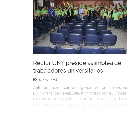
Rector UNY preside asamblea de
trabajadores universitarios
01/10/2018
Ante los nuevos cambios generados en la Repúbli
Bolivariana de Venezuela, motivados por el proce
reconversión monetaria, el aumento salarial y dem
medidas económicas promulgadas por el ejecutiv
nacional, para el sector industrial y empresarial. El
esta Casa de Estudios, Doctor Juan Pedro Pereira 
convocó a una asamblea con todos los […]