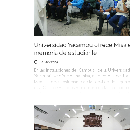
Universidad Yacambú ofrece Misa 
memoria de estudiante
12/02/2019
En las instalaciones del Campus I de la Universidad
Yacambú, se ofreció una misa, en memoria de Juan
Medina Torres, estudiante de la Facultad de Ingenie
esta Casa de Estudios y miembro de la selección d
de la institución; quien falleció trágicamente durant
eventos del pasado 23 de enero del 2019, […]