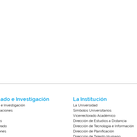
ado e Investigación
La Institución
 e Investigación
La Universidad
zaciones
Símbolos Universitarios
Vicerrectorado Académico
s
Dirección de Estudios a Distancia
rado
Dirección de Tecnología e Información
ones
Dirección de Planificación
Dirección de Talento Humano