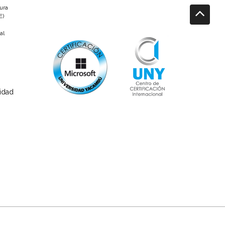
tura
E)
al
sidad