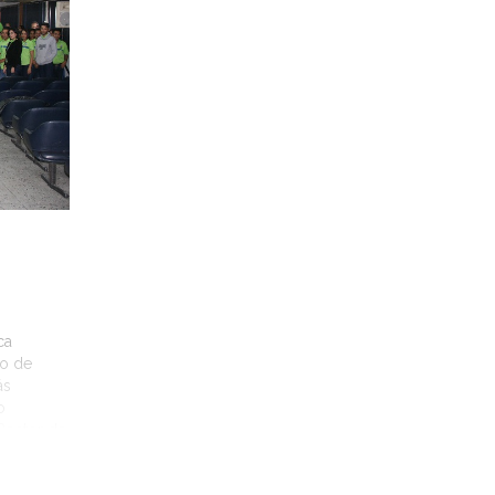
ca
so de
ás
o
 Rector de
Medina,