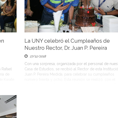
en
La UNY celebró el Cumpleaños de
Nuestro Rector, Dr. Juan P. Pereira
27/12/2018
Con una sorpresa, organizada por el personal de nues
 Rafael
Casa de Estudios, se recibió al Rector de esta Institució
ría de
Juan P. Pereira Medida, para celebrar su cumpleaños
e Karate
número treinta y ocho. Esta reunión se realizó, con el
e los
objetivo de agradecer a tan grata persona, por permitir
muchos de los presentes, ser parte de […]