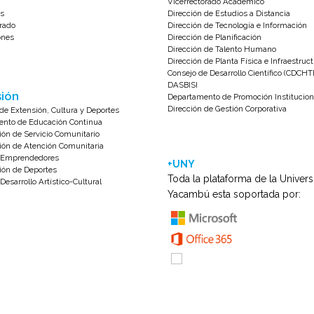
Vicerrectorado Académico
s
Dirección de Estudios a Distancia
rado
Dirección de Tecnología e Información
ones
Dirección de Planificación
Dirección de Talento Humano
Dirección de Planta Física e Infraestruc
Consejo de Desarrollo Científico (CDCHT
DASBISI
ión
Departamento de Promoción Institucion
Dirección de Gestión Corporativa
de Extensión, Cultura y Deportes
nto de Educación Continua
ión de Servicio Comunitario
ión de Atención Comunitaria
e Emprendedores
+UNY
ión de Deportes
Toda la plataforma de la Univer
Desarrollo Artístico-Cultural
Yacambú esta soportada por: