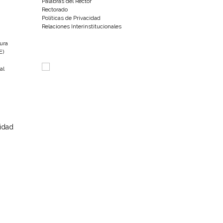
Palabras del Rector
Rectorado
Políticas de Privacidad
Relaciones Interinstitucionales
tura
E)
al
sidad