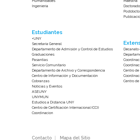
Humanidades
Maestría
Ingeniería
Doctorado
Postdocto
Publicaci
Estudiantes
+UNY
Extens
Secretaría General
Departamento de Admisión y Control de Estudios
Decanato 
Graduaciones
Departame
Pasantías
Coordinac
Servicio Comunitario
Coordinac
Departamento de Archivo y Correspondencia
Centro d
Centro de Información y Documentación
Coordinac
Cobranzas
Centro de 
Noticias y Eventos
ASEUNY
UNYMUN
Estudios a Distancia UNY
Centro de Certificación Internacional (CCI)
Coordinacion
Contacto
|
Mapa del Sitio