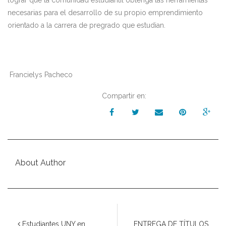
lograr que la comunidad estudiantil obtenga las herramientas
necesarias para el desarrollo
de su propio emprendimiento
orientado a la carrera de pregrado
que estudian
.
Francielys
Pacheco
Compartir en:
About Author
Estudiantes UNY en
ENTREGA DE TÍTULOS