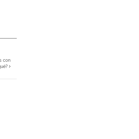
s con
 qué?