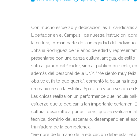
Con mucho esfuerzo y dedicación las 11 candidatas a
Libertador en el Campus I de nuestra institución, do
la cultura, forman parte de la integridad del individuo.
Johana Rodríguez de 18 años de edad y representante 
presentarse con una danza cultural antigua, de estilo 
solo al jurado calificador, sino al público presente,
además del personal de la UNY. “Me siento muy feli
obtuve el fruto que quería”, comentó la bailarina inte
un manicure en la Estética Spa Jireh y una sesión en 
Las chicas realizaron un performance que incluía bai
esfuerzo que le dedican a tan importante certamen. E
cultura, desarrolló algunos ítems, que se evaluaron
técnica, dominio del escenario, desempeño en el esce
triunfadora de la competencia.
“Siempre de la mano de la educación debe estar el art