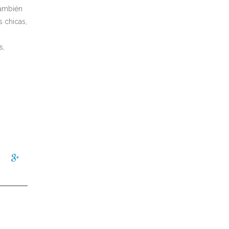
También
s chicas,
s,