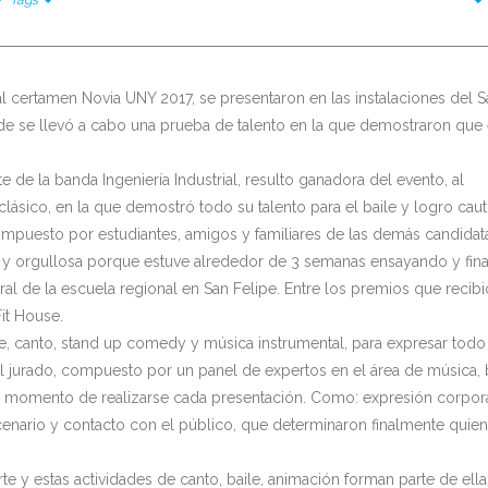
l certamen Novia UNY 2017, se presentaron en las instalaciones del S
nde se llevó a cabo una prueba de talento en la que demostraron que e
de la banda Ingeniería Industrial, resulto ganadora del evento, al
clásico, en la que demostró todo su talento para el baile y logro caut
 compuesto por estudiantes, amigos y familiares de las demás candidat
z y orgullosa porque estuve alrededor de 3 semanas ensayando y fin
gral de la escuela regional en San Felipe. Entre los premios que recibi
Fit House.
le, canto, stand up comedy y música instrumental, para expresar todo
l jurado, compuesto por un panel de expertos en el área de música, 
 al momento de realizarse cada presentación. Como: expresión corpora
nario y contacto con el público, que determinaron finalmente quien 
e y estas actividades de canto, baile, animación forman parte de ella