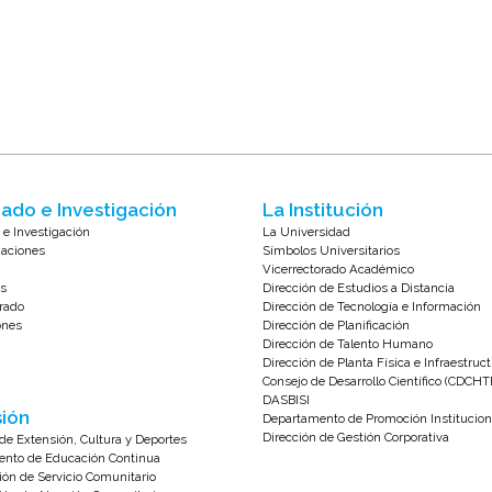
ado e Investigación
La Institución
 e Investigación
La Universidad
zaciones
Símbolos Universitarios
Vicerrectorado Académico
s
Dirección de Estudios a Distancia
rado
Dirección de Tecnología e Información
ones
Dirección de Planificación
Dirección de Talento Humano
Dirección de Planta Física e Infraestruc
Consejo de Desarrollo Científico (CDCHT
DASBISI
ión
Departamento de Promoción Institucion
Dirección de Gestión Corporativa
de Extensión, Cultura y Deportes
nto de Educación Continua
ión de Servicio Comunitario