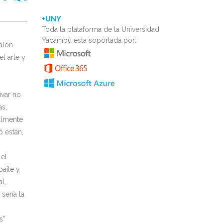
+UNY
Toda la plataforma de la Universidad
Yacambú esta soportada por:
alón
l arte y
ivar no
as,
almente
ó están,
 el
baile y
l,
sería la
s”