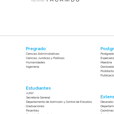
Pregrado
Postgr
Ciencias Administrativas
Postgrado
Ciencias Jurídicas y Políticas
Especiali
Humanidades
Maestría
Ingeniería
Doctorado
Postdocto
Publicaci
Estudiantes
+UNY
Extens
Secretaría General
Departamento de Admisión y Control de Estudios
Decanato 
Graduaciones
Departame
Pasantías
Coordinac