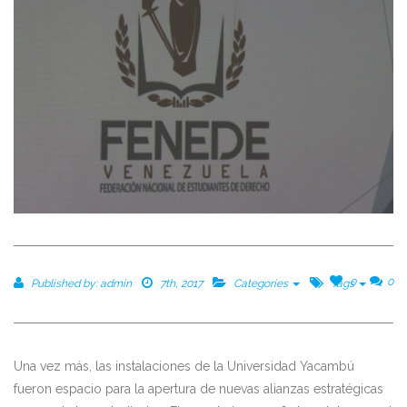
0
0
Published by:
admin
7th, 2017
Categories
Tags
Una vez más, las instalaciones de la Universidad Yacambú
fueron espacio para la apertura de nuevas alianzas estratégicas