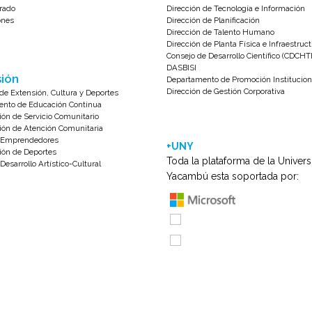
rado
Dirección de Tecnología e Información
ones
Dirección de Planificación
Dirección de Talento Humano
Dirección de Planta Física e Infraestruc
Consejo de Desarrollo Científico (CDCHT
DASBISI
ión
Departamento de Promoción Institucion
Dirección de Gestión Corporativa
de Extensión, Cultura y Deportes
nto de Educación Continua
ión de Servicio Comunitario
ión de Atención Comunitaria
e Emprendedores
+UNY
ión de Deportes
Toda la plataforma de la Univer
Desarrollo Artístico-Cultural
Yacambú esta soportada por: