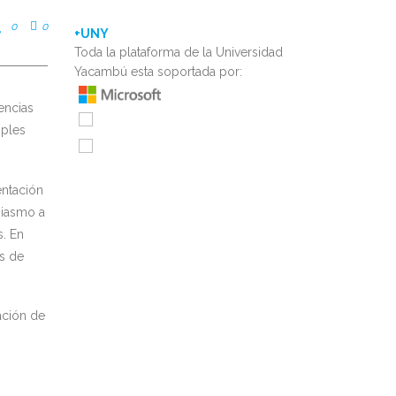
0
0
+UNY
Toda la plataforma de la Universidad
Yacambú esta soportada por:
encias
iples
entación
siasmo a
s. En
os de
ación de