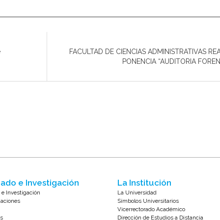
e
FACULTAD DE CIENCIAS ADMINISTRATIVAS RE
PONENCIA “AUDITORIA FORE
ado e Investigación
La Institución
 e Investigación
La Universidad
zaciones
Símbolos Universitarios
Vicerrectorado Académico
s
Dirección de Estudios a Distancia