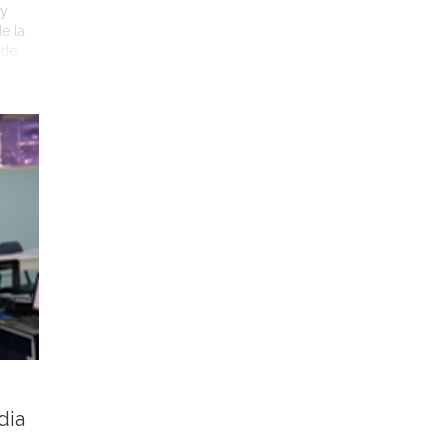
 y
e la
 de
n el
dia