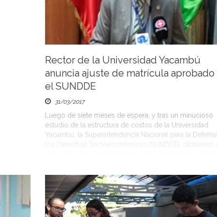
Rector de la Universidad Yacambú
anuncia ajuste de matrícula aprobado
el SUNDDE
31/03/2017
Luego de siete meses de espera, y tras un minucioso
estudio de la estructura de costos de la Universidad
Yacambú, la Superintendencia Nacional para la Defens
los Derechos Socioeconómicos (SUNDDE), dictaminó 
ajuste de la matrícula para estudiantes regulares de est
casa de estudios. Así lo informó el pasado 29 de marz
rueda […]