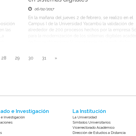
06/02/2017
En la mañana del jueves 2 de febrero, se realizo en el
posición
Campus I de la Universidad Yacambú la validación de
en las
alrededor de 200 procesos hechos por la empresa S
La
para la modernización de los sistemas digitales acad
20
en busca de mejorar la experiencia en la web de los
de la UNY,
estudiantes. El Rector Dr. Juan Pedro […]
28
29
30
31
»
ado e Investigación
La Institución
 e Investigación
La Universidad
zaciones
Símbolos Universitarios
Vicerrectorado Académico
s
Dirección de Estudios a Distancia