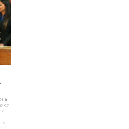
ú
os a
as de
gía
 la
a […]