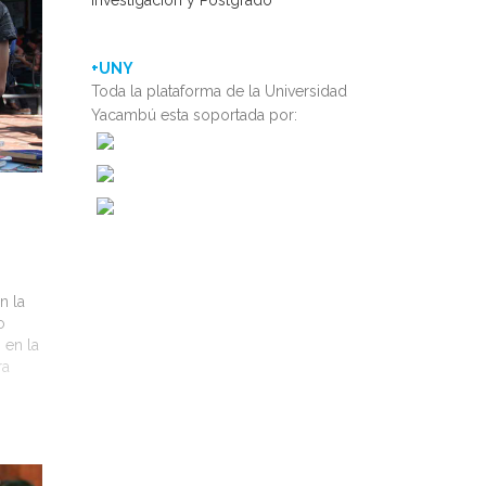
Investigación y Postgrado
+UNY
Toda la plataforma de la Universidad
Yacambú esta soportada por:
n la
o
 en la
ra