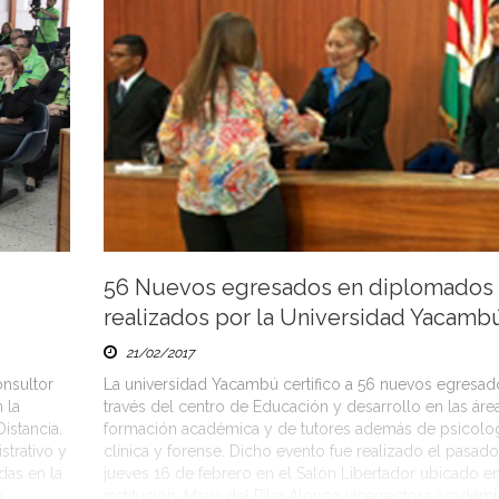
56 Nuevos egresados en diplomados
realizados por la Universidad Yacamb
21/02/2017
onsultor
La universidad Yacambú certifico a 56 nuevos egresad
 la
través del centro de Educación y desarrollo en las áre
istancia.
formación académica y de tutores además de psicolo
strativo y
clínica y forense. Dicho evento fue realizado el pasado
das en la
jueves 16 de febrero en el Salón Libertador ubicado en
n
institución. María del Pilar Alonzo vicerrectora académic