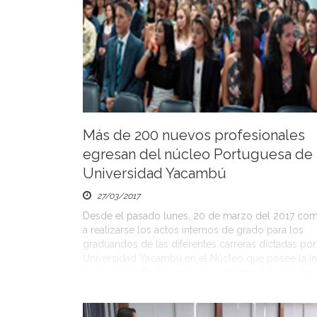
Más de 200 nuevos profesionales
egresan del núcleo Portuguesa de 
Universidad Yacambú
27/03/2017
Desde el pasado lunes, 20 de marzo del 2017 co
a realizarse los actos internos de grado para los
graduandos de las diferentes carreras dictadas por
Universidad Yacambú en el Núcleo que posee la ins
en el estado Portuguesa, al occidente del país. Dur
ceremonia, los estudiantes que han culminado sus 
firman […]