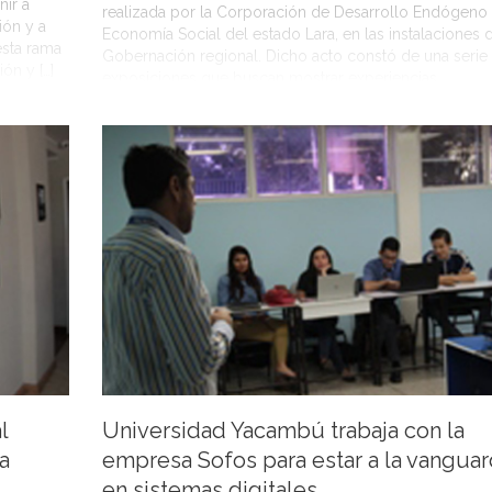
nir a
realizada por la Corporación de Desarrollo Endógeno
ión y a
Economía Social del estado Lara, en las instalaciones d
esta rama
Gobernación regional. Dicho acto constó de una serie
ón y […]
exposiciones que buscan mostrar experiencias
institucionales en materia de crecimiento económico e
estado. Rafael Suarez presidente de la corporación,
comenta […]
l
Universidad Yacambú trabaja con la
a
empresa Sofos para estar a la vanguar
en sistemas digitales