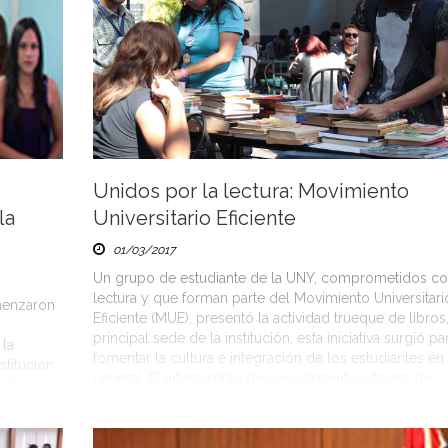
Unidos por la lectura: Movimiento
la
Universitario Eficiente
01/03/2017
Un grupo de estudiante de la UNY, comprometidos co
lectura y que forman parte del Movimiento Universitari
menzaron
Eficiente (MUE), presentó la actividad trueque de libros,
principal sede de la institución, esta iniciativa surgió pa
 la
fomentar la cultura e integración de los estudiantes en
titución
general. El intercambio de conocimiento a través de
ante la
donaciones […]
estudios,