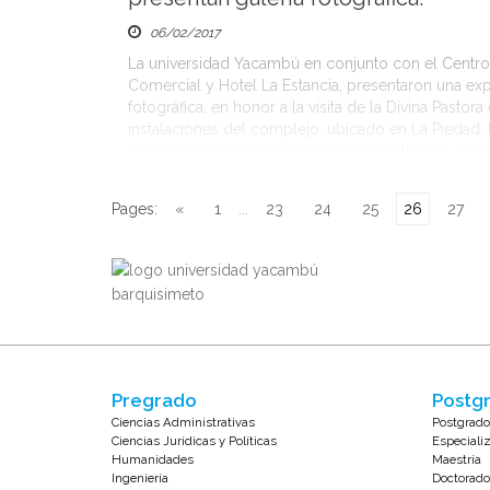
06/02/2017
La universidad Yacambú en conjunto con el Centro
Comercial y Hotel La Estancia, presentaron una ex
fotográfica, en honor a la visita de la Divina Pastora 
instalaciones del complejo, ubicado en La Piedad. 
exposición consta de 50 imágenes realizadas por 
estudiantes de la escuela de comunicación social 
este […]
Pages:
«
1
...
23
24
25
26
27
Pregrado
Postgr
Ciencias Administrativas
Postgrado
Ciencias Jurídicas y Políticas
Especiali
Humanidades
Maestría
Ingeniería
Doctorado