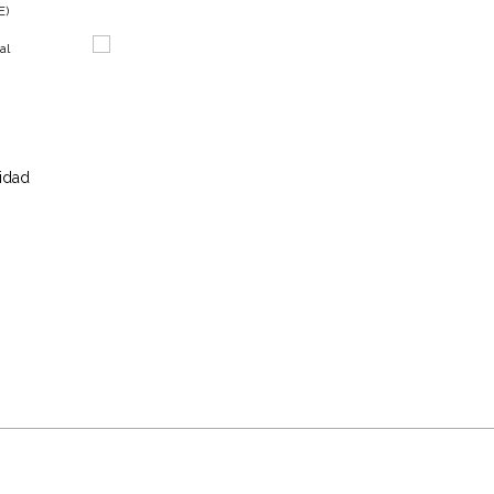
E)
al
sidad