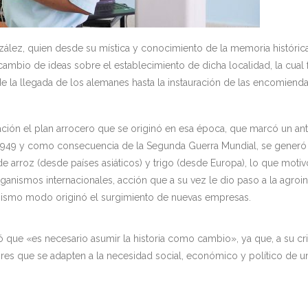
ález, quien desde su mística y conocimiento de la memoria histórica
rcambio de ideas sobre el establecimiento de dicha localidad, la cual 
 la llegada de los alemanes hasta la instauración de las encomienda
ión el plan arrocero que se originó en esa época, que marcó un ant
n 1949 y como consecuencia de la Segunda Guerra Mundial, se generó
de arroz (desde países asiáticos) y trigo (desde Europa), lo que motiv
ganismos internacionales, acción que a su vez le dio paso a la agroin
mismo modo originó el surgimiento de nuevas empresas.
 que «es necesario asumir la historia como cambio», ya que, a su cri
es que se adapten a la necesidad social, económico y político de u