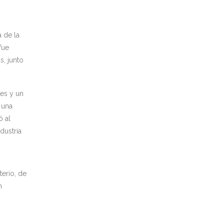
 de la
fue
s, junto
es y un
 una
ó al
dustria
terio, de
n