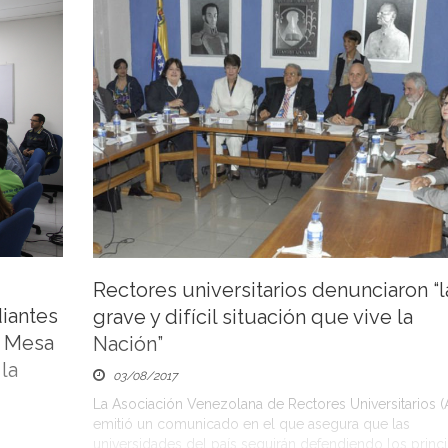
son una ventaja hoy […]
rias en
e costos
de la
a casa de
a, […]
Rectores universitarios denunciaron “l
iantes
grave y difícil situación que vive la
n Mesa
Nación”
 la
03/08/2017
La Asociación Venezolana de Rectores Universitarios (
emitió un comunicado en el que asegura que las
universidades del país seguirán defendiendo los princ