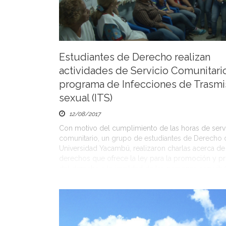
Estudiantes de Derecho realizan
actividades de Servicio Comunitario
programa de Infecciones de Trasmi
sexual (ITS)
12/08/2017
Con motivo del cumplimiento de las horas de serv
comunitario, un grupo de estudiantes de Derecho 
Universidad Yacambú, realizaron charlas acerca de
derechos que ofrece la ley para la promoción y p
del derecho a la igualdad de las personas con vih/
sus familiares, la misma tiene por objeto promover 