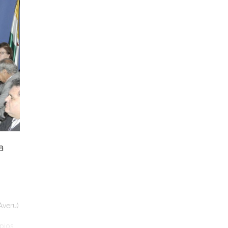
a
Averu)
ipios