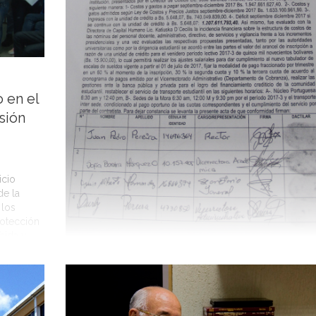
 en el
sión
icio
de la
 los
rotección
sida y
y […]
Autoridades Universitarias y
representantes de la Federación de
Centros de Estudiantes de la Univers