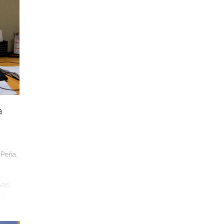
e la
tarias
ue
es de
r la
 no es
a
 Peña,
vas,
ra
s
adores