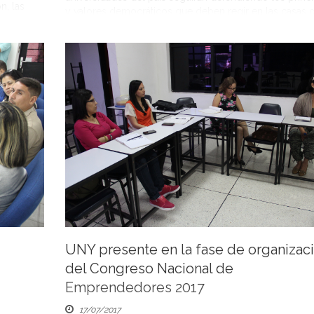
n, las
y valores democráticos que deben regir en las casas 
 durante
estudio. Los rectores, denunciaron “la grave y difícil
fin de
situación que vive la Nación” ante el proceso electoral
do un
realizado el domingo 30 de […]
ra la
llegar […]
UNY presente en la fase de organizac
del Congreso Nacional de
Emprendedores 2017
17/07/2017