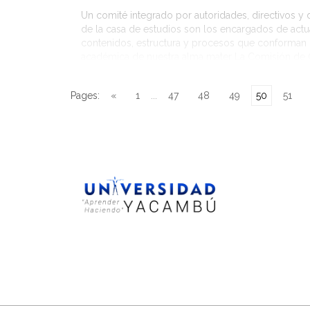
Un comité integrado por autoridades, directivos y
de la casa de estudios son los encargados de actua
contenidos, estructura y procesos que conforman l
académica de nuestra alma mater La Comisión de 
de Cambio de la Universidad Yacambú dio inicio a 
revisión del modelo educativo implementado por 
Pages:
«
1
...
47
48
49
50
51
institución, con […]