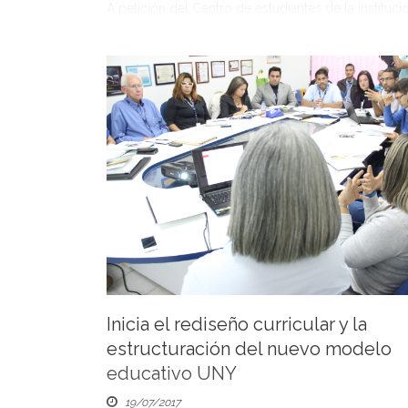
A petición del Centro de estudiantes de la institució
autoridades de esta casa de estudios se reunieron
varias horas con los representantes estudiantiles, a 
exponer las razones `por las que se está plantean
costo de16.200 bolívares por unidad de crédito pa
matrícula correspondiente al lapso 2017-3 y buscar 
Inicia el rediseño curricular y la
estructuración del nuevo modelo
educativo UNY
19/07/2017