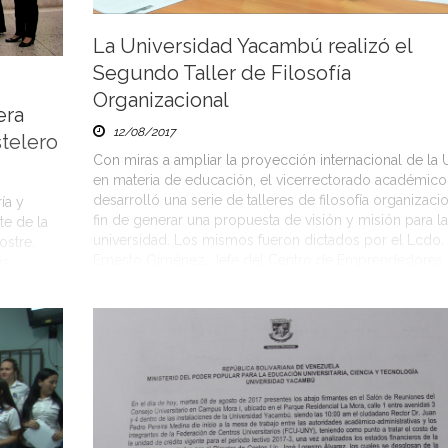
La Universidad Yacambú realizó el
Segundo Taller de Filosofía
Organizacional
era
12/08/2017
telero
Con miras a ampliar la proyección internacional de la
en materia de educación, el vicerrectorado académico
desarrolló una serie de talleres de filosofía organizacio
ía y
fin de generar una propuesta de visión y misión para la
te de la
universidad. Los mismos fueron dictados por el Lcdo.
ostre.
Ernesto Giménez, Jefe del Centro de Emprendedores 
os
[…]
 que les
n oficios