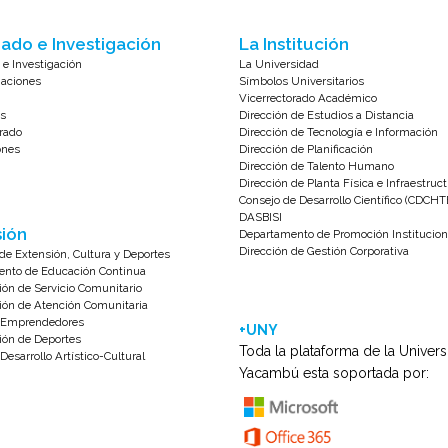
ado e Investigación
La Institución
 e Investigación
La Universidad
zaciones
Símbolos Universitarios
Vicerrectorado Académico
s
Dirección de Estudios a Distancia
rado
Dirección de Tecnología e Información
ones
Dirección de Planificación
Dirección de Talento Humano
Dirección de Planta Física e Infraestruc
Consejo de Desarrollo Científico (CDCHT
DASBISI
ión
Departamento de Promoción Institucion
Dirección de Gestión Corporativa
de Extensión, Cultura y Deportes
nto de Educación Continua
ión de Servicio Comunitario
ión de Atención Comunitaria
e Emprendedores
+UNY
ión de Deportes
Toda la plataforma de la Univer
Desarrollo Artístico-Cultural
Yacambú esta soportada por: