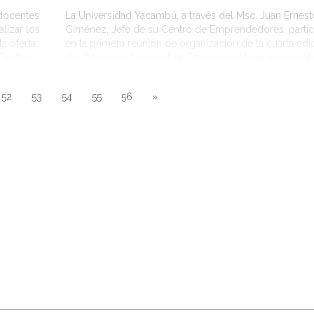
 docentes
La Universidad Yacambú, a través del Msc. Juan Ernest
lizar los
Giménez, Jefe de su Centro de Emprendedores, partic
a oferta
en la primera reunión de organización de la cuarta edi
Gestión
del Congreso Nacional de Emprendedores, una iniciati
la
Ecosistema Emprendedor del estado Lara, agrupación
la
organizaciones dedicadas a promover el emprendimi
52
53
54
55
56
»
en la región larense y de la […]