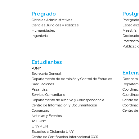
Pregrado
Postgr
Ciencias Administrativas
Postgrado
Ciencias Jurídicas y Políticas
Especiali
Humanidades
Maestría
Ingeniería
Doctorado
Postdocto
Publicaci
Estudiantes
+UNY
Extens
Secretaría General
Departamento de Admisión y Control de Estudios
Decanato 
Graduaciones
Departame
Pasantías
Coordinac
Servicio Comunitario
Coordinac
Departamento de Archivo y Correspondencia
Centro d
Centro de Información y Documentación
Coordinac
Cobranzas
Centro de 
Noticias y Eventos
ASEUNY
UNYMUN
Estudios a Distancia UNY
Centro de Certificación Internacional (CCI)