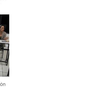
de
ión