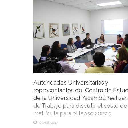
proteger el trabajo digno, las autoridades universita
consejo superior, discutieron la nueva estructura d
para mantener la operatividad y el funcionamiento 
institución en el período 2017-3. En este sentido, l
estudio ha realizado el respectivo ajuste de matrícul
Autoridades Universitarias y
representantes del Centro de Estud
de la Universidad Yacambú realiza
de Trabajo para discutir el costo de
matrícula para el lapso 2027-3
05/08/2017