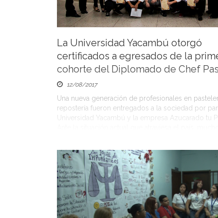
La Universidad Yacambú otorgó
certificados a egresados de la prim
cohorte del Diplomado de Chef Pas
12/08/2017
Una nueva generación de profesionales en pasteler
repostería fueron entregados a la sociedad por par
Universidad Yacambú y la empresa Azucarado tu P
Ante la situación actual que atraviesa el país, much
venezolanos buscan realizar cursos o diplomados
permitan desarrollar habilidades y competencias e
prácticos, con los cuales puedan […]